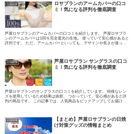
ロサブランのアームカバーの口コ
日焼対策
ミ！気になる評判を徹底調査
芦屋ロサブランのアームカバーの口コミを紹介します。 芦屋ロサブラ
ンのアームカバーは100％完全遮光の生地。 使っていて安心感があると
評判です。 ただ、アームカバーといっても、デザインや長さが違って
るので、個別の商品ごとの口コミはちょっとずつ...
芦屋ロサブラン サングラスの口コ
日焼対策
ミ！気になる評判を徹底調査
芦屋ロサブランのサングラスの口コミを紹介しています。 特殊なレン
ズを使用しているため効果は抜群。 つかっていて、安心感があると評
判の商品です。 この記事では、人気商品をピックアップしてお届けし
つつ、 さらに詳しい口コミとして 「サングラスを...
【まとめ】芦屋ロサブランの日焼
日焼対策
け対策グッズの情報まとめ