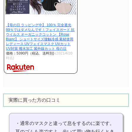
【母の日 ラッピング中】 100％ 完全遮光
99％ではダメなんです！フェイスガード 抗
ウイルス オーガニックコットン 【Rose
Blanc】 ショートサイズ接触冷感 素材使用
レディース UVフェイスマスク UVカット
UV対策 撥水加工 紫外線カット 母の日
価格：5390円（税込、送料別)
(2021/4/20
時点)
実際に買った方の口コミ
・通常のマスクと違って息をするのに楽です。
耳のゴムも楽ですよ。歩いて買い物を行くとき