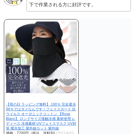
下で作業される方に好評です。
【母の日 ラッピング無料】 100％ 完全遮光
99％ではダメなんです！フェイスガード 抗
ウイルス オーガニックコットン 【Rose
Blanc】 ロングサイズ接触冷感 素材使用 レ
ディース 冷感素材 UVフェイスマスク UV対
策 撥水加工 紫外線カット 紫外線
価格：7700円（税込、送料別)
(2021/4/20