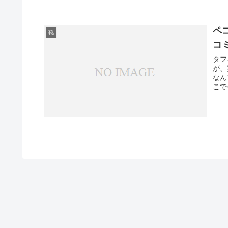
ペ
靴
コ
タフ
が、
なん
こで