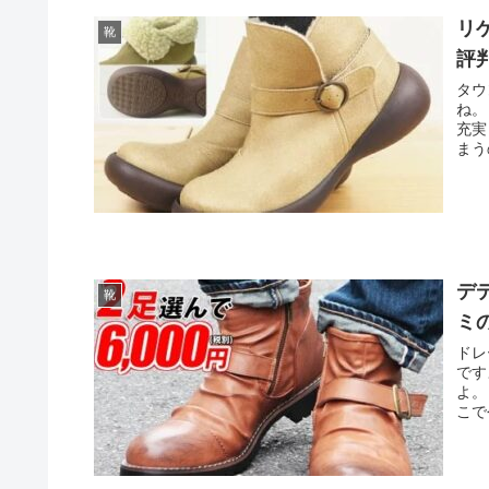
リ
靴
評
タウ
ね。
充実
まう
デ
靴
ミ
ドレ
です
よ。
こで