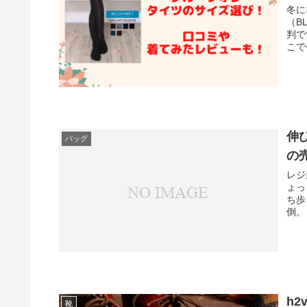
冬に
（B
判で
こで
伸
バッグ
の
レジ
ょっ
ち歩
倒。
h
靴