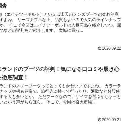
調査
volt（エイチツーボルト）といえば楽天のメンズブーツの売れ筋商
すよね。 リーズナブルな上、品質もよいので人気のラインナップ
か。 そこで今回はエイチツーボルトの人気商品を紹介しつつ、履
地などの評判をご紹介します。 実際に買っ...
2020.09.22
スランドのブーツの評判！気になる口コミや履き心
を徹底調査！
ランドのスノーブーツってとってもかわいいですよね。 カラーラ
ナップや柄も豊富で、旅行先に持って行ったり、通勤など普段使
する人も多いとか。 ただブーツなので、サイズを選ぶがちょっと
いという声がちらほら。 そこで、今回は楽天市場...
2020.09.21