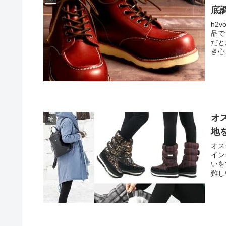
底
h2
品で
だと
き心
オ
靴
地
オス
イン
いを
難し