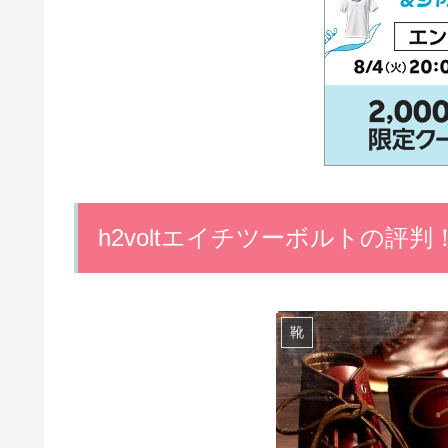
h2voltエイチツーボルトの評
靴