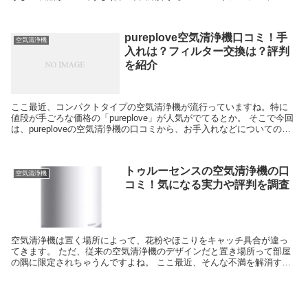
は楽天でもかなり人気の商品。手頃な価格とコンパクトな...
pureplove空気清浄機口コミ！手
空気清浄機
入れは？フィルター交換は？評判
を紹介
ここ最近、コンパクトタイプの空気清浄機が流行っていますね。特に
値段が手ごろな価格の「pureplove」が人気がでてるとか。 そこで今回
は、pureploveの空気清浄機の口コミから、お手入れなどについての評
判を紹介したいと思います。 気に...
トゥルーセンスの空気清浄機の口
空気清浄機
コミ！気になる実力や評判を調査
空気清浄機は置く場所によって、花粉やほこりをキャッチ具合が違っ
てきます。 ただ、従来の空気清浄機のデザインだと置き場所って部屋
の隅に限定されちゃうんですよね。 ここ最近、そんな不満を解消する
べく、お部屋のどこにでもおけるような空気清浄機が販...