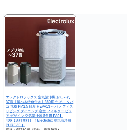
エレクトロラックス 空気清浄機 おしゃれ
37畳【選べる特典付き】360度 たばこ タバ
コ 花粉 PM2.5 脱臭 HEPA13 へパ オフィス
リビング ダイニング 寝室 フィルター ピュ
ア デザイン 空気清浄器 5角形 PA91-
406【送料無料】［ Electrolux 空気清浄機
PURE A9 ］
価格：65780円（税込、送料無料)