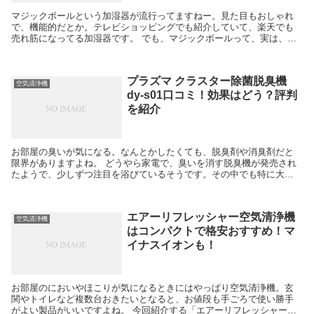
マジックボールという加湿器が流行ってますねー。見た目もおしゃれ
で、機能的だとか。テレビショッピングでも紹介していて、楽天でも
売れ筋になってる加湿器です。 でも、マジックボールって、実は、ソ
リューションってよばれる専用の液体が重要で、これがち...
プラズマ クラスター除菌脱臭機
空気清浄機
dy-s01口コミ！効果はどう？評判
を紹介
お部屋の臭いが気になる。なんとかしたくても、脱臭剤や消臭剤だと
限界がありますよね。 どうやら家電で、臭いを消す脱臭機が発売され
たようで、少しずつ注目を浴びているそうです。その中でも特に大注
目されているのがシャープのプラズマクラスターの脱臭機...
エアーリフレッシャー空気清浄機
空気清浄機
はコンパクトで格安おすすめ！マ
イナスイオンも！
お部屋のにおいやほこりが気になるときにはやっぱり空気清浄機。玄
関やトイレなど複数台おきたいとなると、お値段も手ごろで使い勝手
がよい製品がいいですよね。 今回紹介する「エアーリフレッシャー」