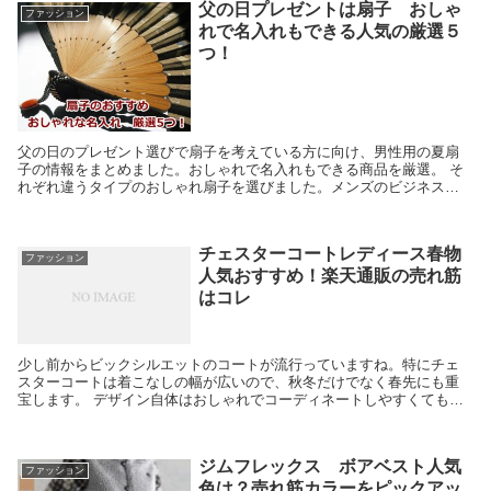
父の日プレゼントは扇子 おしゃ
ファッション
れで名入れもできる人気の厳選５
つ！
父の日のプレゼント選びで扇子を考えている方に向け、男性用の夏扇
子の情報をまとめました。おしゃれで名入れもできる商品を厳選。 そ
れぞれ違うタイプのおしゃれ扇子を選びました。メンズのビジネス扇
子として活躍できる商品も紹介していますよ。商品選びを...
チェスターコートレディース春物
ファッション
人気おすすめ！楽天通販の売れ筋
はコレ
少し前からビックシルエットのコートが流行っていますね。特にチェ
スターコートは着こなしの幅が広いので、秋冬だけでなく春先にも重
宝します。 デザイン自体はおしゃれでコーディネートしやすくても、
さすがに秋冬のコートだと色や素材が違うので春にはちょ...
ジムフレックス ボアベスト人気
ファッション
色は？売れ筋カラーをピックアッ