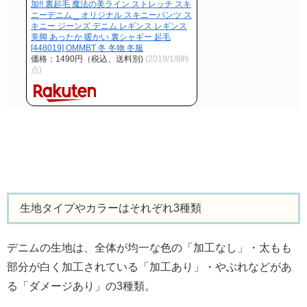
加!! 裏起毛 魔法の美ライン ストレッチ スキ
ニーデニム _ オリジナル スキニーパンツ ス
キニー ジーンズ デニム レギンス レギンス
美脚 あったか 暖かい 裏シャギー 起毛
[448019] OMMBT 冬 冬物 冬服
価格：1490円（税込、送料別)
(2019/1/8時
点)
生地タイプやカラーはそれぞれ3種類
デニムの生地は、全体が均一な色の「加工なし」・太もも
部分が白く加工されている「加工あり」・やぶれなどがあ
る「ダメージあり」の3種類。