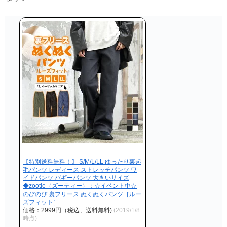
【特別送料無料！】 S/M/L/LL ゆったり裏起
毛パンツ レディース ストレッチパンツ ワ
イドパンツ バギーパンツ 大きいサイズ
◆zootie（ズーティー）：☆イベント中☆
のびのび 裏フリース ぬくぬくパンツ［ルー
ズフィット］
価格：2999円（税込、送料無料)
(2019/1/8
時点)