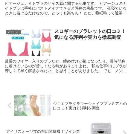
ビアージュナイトブラのサイズ感に関する記事です。 ビアージュのナ
イトブラは手軽にバストメイクできると評判の商品です。 夜寝ている
ときに着けるだけなので、とっても楽ちん！ ただ、睡眠時って通常よ
りもリラックスするので、着けてる感覚が日中と違う...
スロギーのブラレットの口コミ！
ブラジャー
気になる評判や実力を徹底調査
普通のワイヤー入りのブラだと、締め付けが気になったり、長時間身
に着けているのが苦しくなる時がありますよね。 私も仕事中にブラが
苦しくて早く解放されたい…と思うことがありました。 でも、ノンワ
イヤーブラだとホールド感が心配だったり、バストライ...
ジニエブラグラマーシェイププレミアムの
口コミ！実力と評判を調査
アイリスオーヤマの布団乾燥機！ツインズ