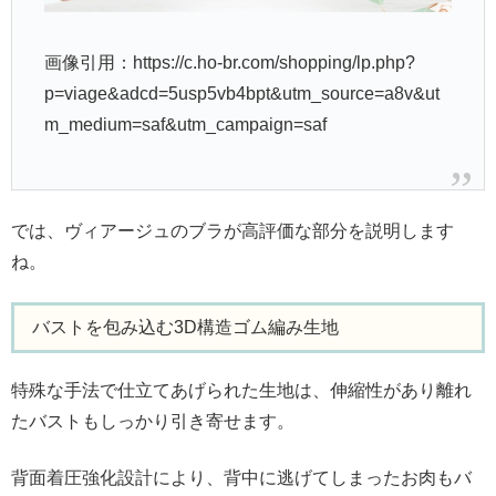
画像引用：https://c.ho-br.com/shopping/lp.php?
p=viage&adcd=5usp5vb4bpt&utm_source=a8v&ut
m_medium=saf&utm_campaign=saf
では、ヴィアージュのブラが高評価な部分を説明します
ね。
バストを包み込む3D構造ゴム編み生地
特殊な手法で仕立てあげられた生地は、伸縮性があり離れ
たバストもしっかり引き寄せます。
背面着圧強化設計により、背中に逃げてしまったお肉もバ