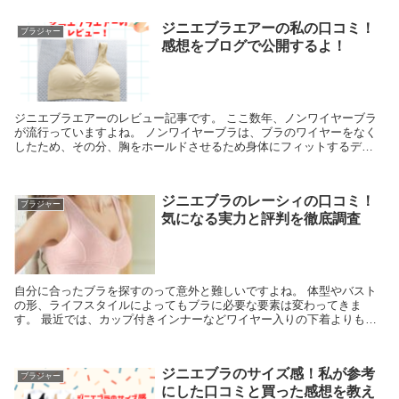
ジニエブラエアーの私の口コミ！
ブラジャー
感想をブログで公開するよ！
ジニエブラエアーのレビュー記事です。 ここ数年、ノンワイヤーブラ
が流行っていますよね。 ノンワイヤーブラは、ブラのワイヤーをなく
したため、その分、胸をホールドさせるため身体にフィットするデザ
インの商品が多いです。 そうなると、長時間ブラを付...
ジニエブラのレーシィの口コミ！
ブラジャー
気になる実力と評判を徹底調査
自分に合ったブラを探すのって意外と難しいですよね。 体型やバスト
の形、ライフスタイルによってもブラに必要な要素は変わってきま
す。 最近では、カップ付きインナーなどワイヤー入りの下着よりもラ
クな着心地でしっかりホールド感のあるブラが注目されて...
ジニエブラのサイズ感！私が参考
ブラジャー
にした口コミと買った感想を教え