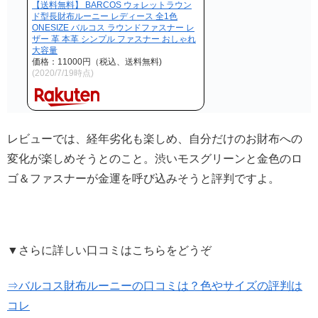
【送料無料】 BARCOS ウォレットラウン
ド型長財布ルーニー レディース 全1色
ONESIZE バルコス ラウンドファスナー レ
ザー 革 本革 シンプル ファスナー おしゃれ
大容量
価格：11000円（税込、送料無料)
(2020/7/19時点)
レビューでは、経年劣化も楽しめ、自分だけのお財布への
変化が楽しめそうとのこと。渋いモスグリーンと金色のロ
ゴ＆ファスナーが金運を呼び込みそうと評判ですよ。
▼さらに詳しい口コミはこちらをどうぞ
⇒バルコス財布ルーニーの口コミは？色やサイズの評判は
コレ