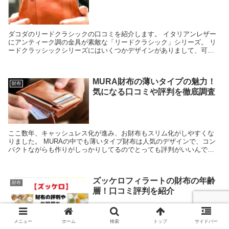
ダコダのリードクラシックの口コミを紹介します。 イタリアンレザー
にアンティーク調の金具が素敵な「リードクラシック」シリーズ。 リ
ードクラッシックシリーズにはいくつかデザインがありまして、可愛
いので、迷う人が多いとか。 この記事では楽天通販で...
MURA財布の薄いタイプの魅力！
財布
気になる口コミや評判を徹底調査
ここ数年、キャッシュレス化が進み、お財布もスリム化がしやすくな
りました。 MURAの中でも薄いタイプ財布は人気のデザインで、コン
パクトながらも作りがしっかりしてるのでとっても評判がいいんです
よ ただ、お財布は使い勝手のよさは、ひとそれぞれ。...
ズッケロフィラートの財布の年齢
財布
層！口コミ評判を紹介
メニュー
ホーム
検索
トップ
サイドバー