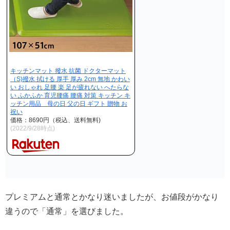
キッチンマット 撥水 抗菌 ドクターマット
（S)撥水 拭ける 厚手 厚み 2cm 無地 かわい
い おしゃれ 足腰 楽 足が疲れない へたらな
い ふかふか 育児腰痛 腰痛 対策 キッチン キ
ッチン用品 母の日 父の日 ギフト 贈物 お
祝い
価格：8690円（税込、送料無料)
(2022/9/28時点)
プレミアムと通常とかなり迷いましたが、お値段がかなり
違うので「通常」を選びました。