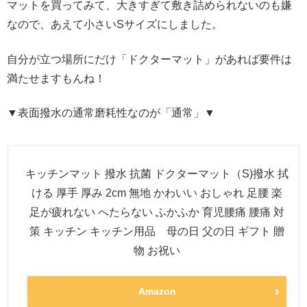
マットを買ってみて、大きすぎて敷き詰められないのも嫌
なので、あえて小さいSサイズにしました。
自分が立つ場所にだけ「ドクターマット」があれば要件は
満たせますもんね！
▼表面撥水の通常磨耗性なのが「通常」▼
キッチンマット 撥水 抗菌 ドクターマット（S)撥水 拭
ける 厚手 厚み 2cm 無地 かわいい おしゃれ 足腰 楽
足が疲れない へたらない ふかふか 育児腰痛 腰痛 対
策 キッチン キッチン用品 母の日 父の日 ギフト 贈
物 お祝い
Amazon