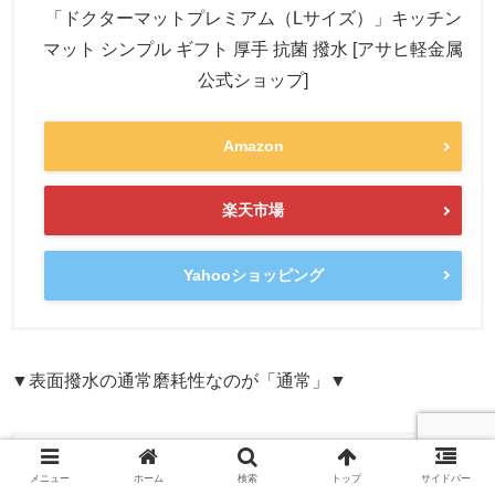
「ドクターマットプレミアム（Lサイズ）」キッチン
マット シンプル ギフト 厚手 抗菌 撥水 [アサヒ軽金属
公式ショップ]
Amazon
楽天市場
Yahooショッピング
▼表面撥水の通常磨耗性なのが「通常」▼
「ドクターマット Lサイズ」キッチンマット シンプ
メニュー
ホーム
検索
トップ
サイドバー