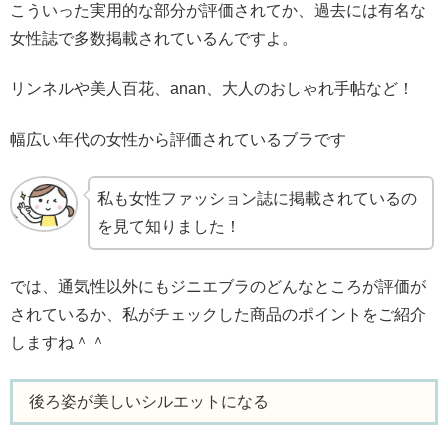
こういった実用的な部分が評価されてか、過去には有名な
女性誌で多数掲載されているんですよ。
リンネルや美人百花、anan、大人のおしゃれ手帖など！
幅広い年代の女性から評価されているブラです
私も女性ファッション誌に掲載されているの
を見て知りました！
では、通気性以外にもジニエブラのどんなところが評価が
されているか、私がチェックした商品のポイントをご紹介
しますね＾＾
後ろ姿が美しいシルエットになる