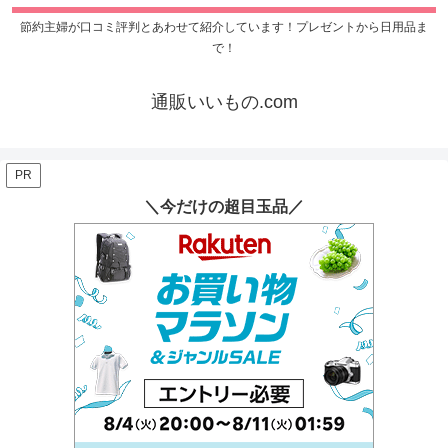
節約主婦が口コミ評判とあわせて紹介しています！プレゼントから日用品ま
で！
通販いいもの.com
PR
＼今だけの超目玉品／