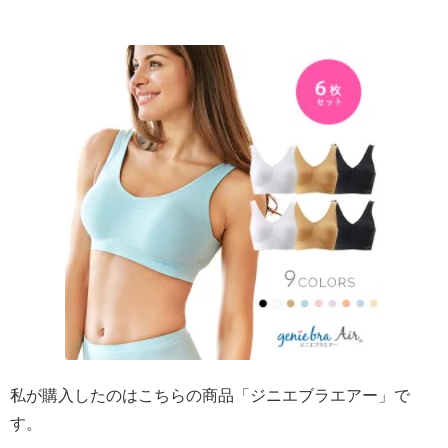
私が購入したのはこちらの商品「ジニエブラエアー」で
す。