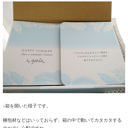
↓箱を開いた様子です。
梱包材などはいっておらず、箱の中で動いてカタカタする