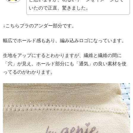
いたので正直、驚きました。
↓こちらブラのアンダー部分です。
幅広でホールド感もあり、編み込みロゴになっています。
生地をアップにするとわかりますが、繊維と繊維の間に
「穴」が見え、ホールド部分にも「通気」の良い素材を使
ってるのがわかります。