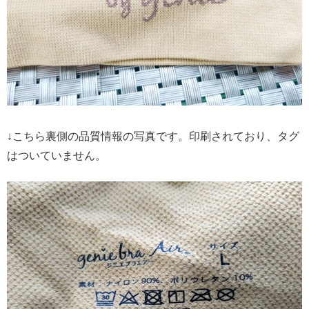
↓こちら裏側の品質情報の写真です。印刷されており、タグ
はついていません。