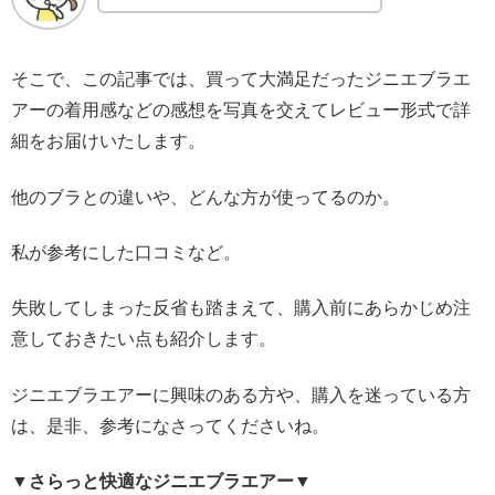
そこで、この記事では、買って大満足だったジニエブラエ
アーの着用感などの感想を写真を交えてレビュー形式で詳
細をお届けいたします。
他のブラとの違いや、どんな方が使ってるのか。
私が参考にした口コミなど。
失敗してしまった反省も踏まえて、購入前にあらかじめ注
意しておきたい点も紹介します。
ジニエブラエアーに興味のある方や、購入を迷っている方
は、是非、参考になさってくださいね。
▼さらっと快適なジニエブラエアー▼