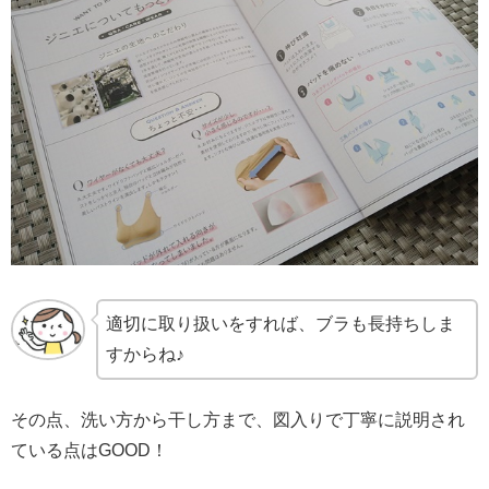
適切に取り扱いをすれば、ブラも長持ちしま
すからね♪
その点、洗い方から干し方まで、図入りで丁寧に説明され
ている点はGOOD！