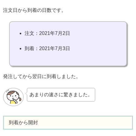
注文日から到着の日数です。
注文：2021年7月2日
到着：2021年7月3日
発注してから翌日に到着しました。
あまりの速さに驚きました。
到着から開封