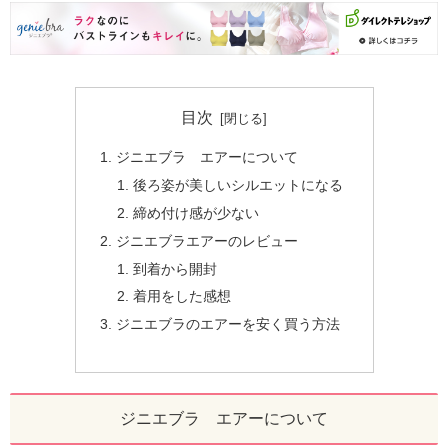
目次
ジニエブラ エアーについて
後ろ姿が美しいシルエットになる
締め付け感が少ない
ジニエブラエアーのレビュー
到着から開封
着用をした感想
ジニエブラのエアーを安く買う方法
ジニエブラ エアーについて