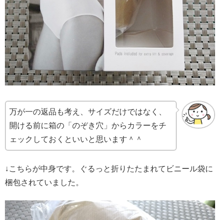
万が一の返品も考え、サイズだけではなく、
開ける前に箱の「のぞき穴」からカラーをチ
ェックしておくといいと思います＾＾
↓こちらが中身です。ぐるっと折りたたまれてビニール袋に
梱包されていました。