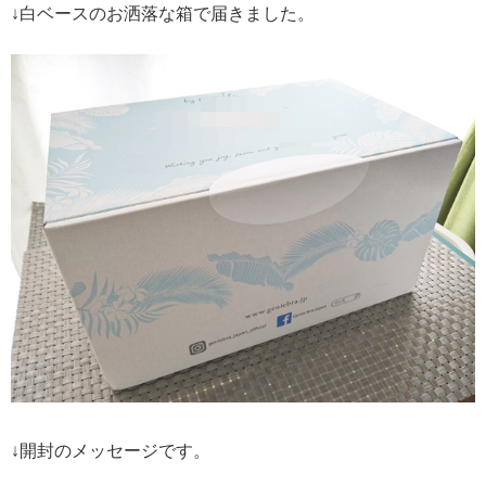
↓白ベースのお洒落な箱で届きました。
↓開封のメッセージです。