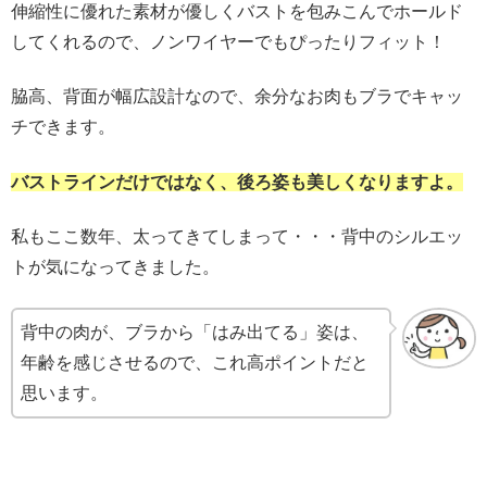
伸縮性に優れた素材が優しくバストを包みこんでホールド
してくれるので、ノンワイヤーでもぴったりフィット！
脇高、背面が幅広設計なので、余分なお肉もブラでキャッ
チできます。
バストラインだけではなく、後ろ姿も美しくなりますよ。
私もここ数年、太ってきてしまって・・・背中のシルエッ
トが気になってきました。
背中の肉が、ブラから「はみ出てる」姿は、
年齢を感じさせるので、これ高ポイントだと
思います。