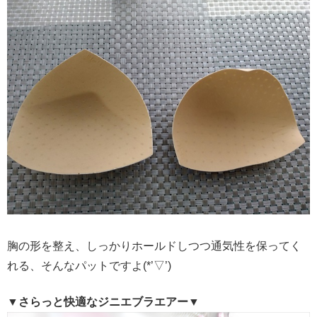
胸の形を整え、しっかりホールドしつつ通気性を保ってく
れる、そんなパットですよ(*’▽’)
▼さらっと快適なジニエブラエアー▼