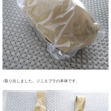
↓取り出しました。ジニエブラの本体です。