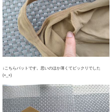
↓こちらパットです。思いのほか薄くてビックリでした
(+_+)