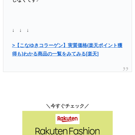
↓ ↓ ↓
>【こなゆきコラーゲン】実質価格(楽天ポイント獲
得も)わかる商品の一覧をみてみる[楽天]
＼今すぐチェック／