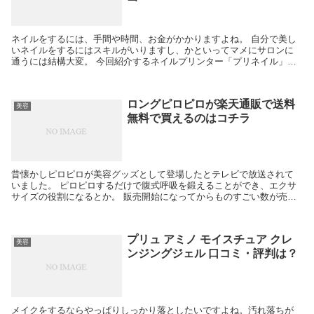
ネイルをするには、手間や時間、お金がかかりますよね。 自分で美し
いネイルをするにはスキルがいりますし、かといってマメにサロンに
通うには結構大変。 今回紹介するネイルプリンター「プリネイル」
は、家庭でも手軽に「ネイルの模様」がプリントできる画...
ロングピロピロが楽天通販で送料
美容
無料で買えるのはコチラ
昔懐かしピロピロが美容グッズとして登場したとテレビで放送されて
いました。 ピロピロするだけで腹式呼吸を鍛えることができ、エクサ
サイズの役割になるとか。 販売開始になってからものすごい数が売れ
ている今年のヒット商品。おひとり様１つまでとう制限...
プリュ アミノ モイスチュア クレ
美容
ンジングジェル 口コミ・評判は？
メイクをするならやっぱりしっかり落としたいですよね。汚れ落ちが