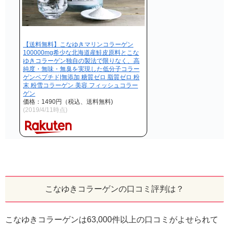
【送料無料】こなゆきマリンコラーゲン
100000mg希少な北海道産鮭皮原料とこな
ゆきコラーゲン独自の製法で限りなく、高
純度・無味・無臭を実現した低分子コラー
ゲンペプチド|無添加 糖質ゼロ 脂質ゼロ 粉
末 粉雪コラーゲン 美容 フィッシュコラー
ゲン
価格：1490円（税込、送料無料)
(2019/4/11時点)
こなゆきコラーゲンの口コミ評判は？
こなゆきコラーゲンは63,000件以上の口コミがよせられて