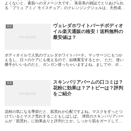
よくないと、素肌へのダメージ大です。 美容系の雑誌でとりあげられ
る「プリュ アミノ モイスチュア」のクレンジングジェルは、天然成分
配合。肌に優しいながらも、しかり落ちて、さらには...
ヴェレダホワイトバーチボディオ
美容
イル楽天通販の格安！送料無料の
最安値は？
ボディオイルで人気のヴェレダホワイトバーチ。マッサージにもつか
えるし、日々のケアにも使えるので、結構重宝するとか。 ただ、使い
勝手がいいものだと、ガンガン使っちゃいますよね。ましてや、ボデ
ィオイルって、毎日つかうものなので、消耗量も半端なく...
スキンバリアバームの口コミは？
美容
花粉に効果は？アトピーは？評判
をご紹介
花粉の気になる季節だと、肌荒れが心配ですよね。マスクをずっとつ
けているとマスク荒れすることもしばしば。 津田のスキンバリアバー
ムが「肌荒れ」に効果ありと評判だとか。しっかり肌をガードしてく
れるらしいんですよ。 そこで今回は、津田のスキンバリ...