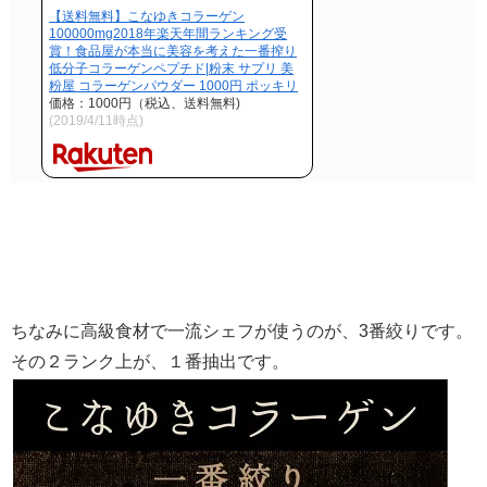
【送料無料】こなゆきコラーゲン
100000mg2018年楽天年間ランキング受
賞！食品屋が本当に美容を考えた一番搾り
低分子コラーゲンペプチド|粉末 サプリ 美
粉屋 コラーゲンパウダー 1000円 ポッキリ
価格：1000円（税込、送料無料)
(2019/4/11時点)
ちなみに高級食材で一流シェフが使うのが、3番絞りです。
その２ランク上が、１番抽出です。