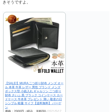
きそうですよ。
【SALE!】MURA 二つ折り財布 メンズ オー
ル 本革 牛革 レザー 男性 ブランド メンズ
ボックス型 小銭入れ ギャルソン 二つ折り
財布 さいふ 黒 ブラック コインケース カー
ドケース 牛本革 プレゼント 薄い 敬老の日
シンプル 軽量 サイフ【送料無料】 バーゲ
ン
価格：2000円（税込、送料別)
(2021/5/17