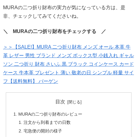
MURAの二つ折り財布の実力が気になっている方は、是
非、チェックしてみてくださいね。
＼ MURAの二つ折り財布をチェックする ／
＞＞【SALE!】MURA 二つ折り財布 メンズ オール 本革 牛
革 レザー 男性 ブランド メンズ ボックス型 小銭入れ ギャル
ソン 二つ折り 財布 さいふ 黒 ブラック コインケース カード
ケース 牛本革 プレゼント 薄い 敬老の日 シンプル 軽量 サイ
フ【送料無料】 バーゲン
目次
MURAの二つ折り財布のレビュー
注文から到着までの日数
宅急便の開封の様子