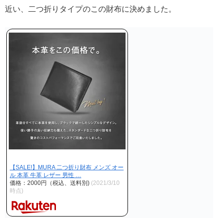
近い、二つ折りタイプのこの財布に決めました。
【SALE!】MURA 二つ折り財布 メンズ オー
ル 本革 牛革 レザー 男性 …
価格：2000円（税込、送料別)
(2021/3/10
時点)