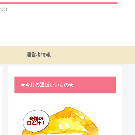
で！
運営者情報
★今月の通販いいもの★