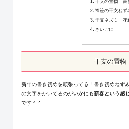
干支の置物 書
福笹の干支ねず
干支ネズミ 花
さいごに
干支の置物
新年の書き初めを頑張ってる「書き初めねず
の文字をかいてるのが
いかにも新春という感
です＾＾