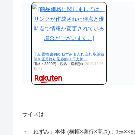
干支 置物 書初め ねずみ 名入れ 立札 収納箱
付き 正月飾り 迎春飾り 干支飾…
価格：3300円（税込、送料別)
(2019/12/26
時点)
サイズは
・「ねずみ」本体 (横幅×奥行×高さ)：9㎝××8