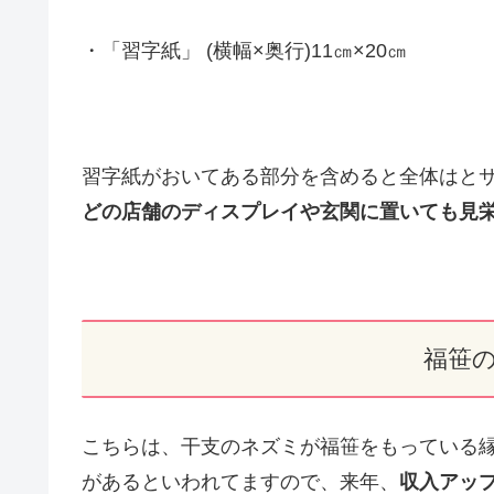
・「習字紙」 (横幅×奥行)11㎝×20㎝
習字紙がおいてある部分を含めると全体はと
どの店舗のディスプレイや玄関に置いても見
福笹
こちらは、干支のネズミが福笹をもっている
があるといわれてますので、来年、
収入アッ