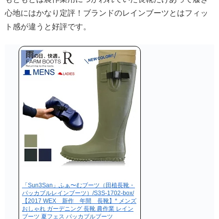
心地にはかなり定評！ブランドのレインブーツとはフィッ
ト感が違うと好評です。
「Sun3San」ふぁ〜むブーツ（田植長靴・
パッカブルレインブーツ）/S3S-1702-box/
【2017 WEX 新作 年間 長靴】* メンズ
おしゃれ ガーデニング 長靴 農作業 レイン
ブーツ 夏フェス パッカブルブーツ