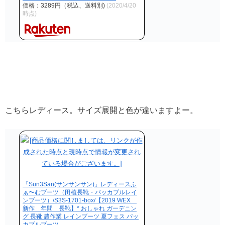
価格：3289円（税込、送料別)
(2020/4/20
時点)
こちらレディース。サイズ展開と色が違いますよー。
「Sun3San(サンサンサン)」レディースふ
ぁ〜むブーツ（田植長靴・パッカブルレイ
ンブーツ）/S3S-1701-box/【2019 WEX
新作 年間 長靴】* おしゃれ ガーデニン
グ 長靴 農作業 レインブーツ 夏フェス パッ
カブルブーツ