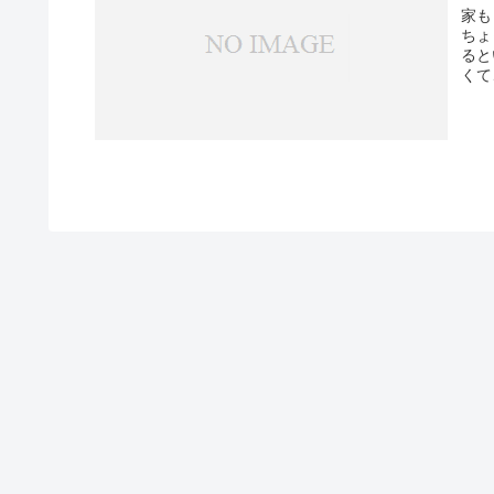
家も
ちょ
ると
くて