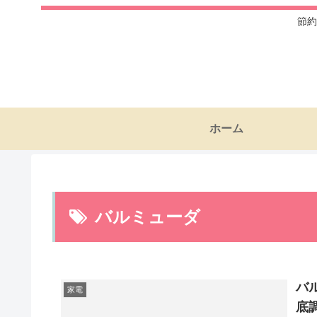
節約
ホーム
バルミューダ
バ
家電
底