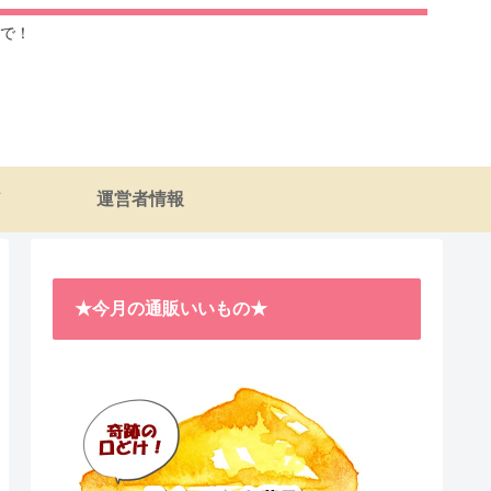
で！
運営者情報
★今月の通販いいもの★