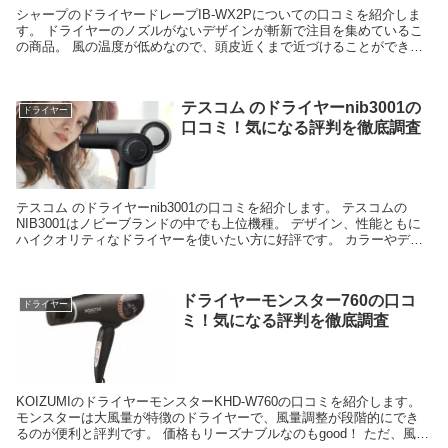
シャープのドライヤードレープIB-WX2Pについての口コミを紹介しま
す。 ドライヤーのノズルがないデザインが斬新で注目を集めているこ
の商品。 風の温度が低めなので、頭皮近くまで近づけることができて
早く乾くと評判です。 風の出し方が工夫されて...
テスコム のドライヤーnib3001の
ドライヤー
口コミ！気になる評判を徹底調査
テスコム のドライヤーnib3001の口コミを紹介します。 テスコムの
NIB3001はノビーブランドの中でも上位機種。 デザイン、性能ともに
ハイクオリティなドライヤーを使いたい方に好評です。 カラーやデザ
インもスマートなのもGOOD！ グッ...
ドライヤーモンスター760の口コ
ドライヤー
ミ！気になる評判を徹底調査
KOIZUMIのドライヤーモンスターKHD-W760の口コミを紹介します。
モンスターは大風量が特徴のドライヤーで、風量調整が段階的にでき
るのが便利と評判です。 価格もリーズナブルなのもgood！ ただ、風量