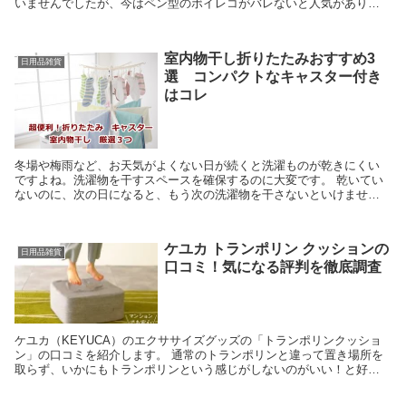
いませんでしたが、今はペン型のボイレコがバレないと人気がありま
す。 でも、本当にバレないんでしょうか？価格もかな...
室内物干し折りたたみおすすめ3
日用品雑貨
選 コンパクトなキャスター付き
はコレ
冬場や梅雨など、お天気がよくない日が続くと洗濯ものが乾きにくい
ですよね。洗濯物を干すスペースを確保するのに大変です。 乾いてい
ないのに、次の日になると、もう次の洗濯物を干さないといけません
(´;ω;｀) 「なんとか、うまく室内干しできない？...
ケユカ トランポリン クッションの
日用品雑貨
口コミ！気になる評判を徹底調査
ケユカ（KEYUCA）のエクササイズグッズの「トランポリンクッショ
ン」の口コミを紹介します。 通常のトランポリンと違って置き場所を
取らず、いかにもトランポリンという感じがしないのがいい！と好評
です。 ただ、ジャンプという点では、口コミは賛否...