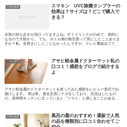
スマキン UVC除菌タンブラーの
日用品雑貨
効果は？サイズは？どこで購入で
きる？
水筒の持ち歩きが流行ってますよね。すぐドリンクがのめて、節約に
なるので大助かり。 でも、ボトル側の衛生面って気にしたことありま
すか？私、全然きにしたことなかったんですが、テレビ番組みててち
ょっと気になっちゃうグッズがありました。 読売テレビ...
アサヒ軽金属ドクターマット私の
日用品雑貨
口コミ！感想をブログで紹介する
よ
アサヒ軽金属のドクターマットを使ってみた感想をレビュー形式でお
届けします。 実は私、過去足首にケガをしており、完治はしたもの
の、長時間キッチンに立っていると「ツライ」と感じることがあるん
ですね。 ずっとクッション性のある布製の分厚いキッチン...
風呂の蓋のおすすめ！通販で人気
日用品雑貨
の品を種類別に口コミ合わせてご
紹介