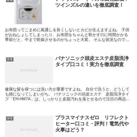
家電
ツインズルの違いを徹底調査！
お布団ってこまめに風通しを良くしないとカビが生えますよね。 子供
がおねしょしてしまったり、お布団をちゃんと乾かすのに時間かかる
季節だと、中まで乾燥させるのがちょっと大変。 そんな状況なので、
ほしくなるのが布団乾燥機！ 特に、アイリスオーヤマ...
パナソニック頭皮エステ皮脂洗浄
家電
タイプ口コミ！実力を徹底調査
健康な髪を保つには洗い方が重要ですよね。 自分で洗うと、どうして
も雑になってしまいがち。 パナソニックの頭皮エステ 皮脂洗浄タイ
プ「EH-HM7A」は、しっかりと皮脂汚れを落とせるので注目の商品だ
とか。 実は、この商品、夫が欲しがっているん...
プラスマイナスゼロ リフレクト
家電
ヒーター口コミ・評判！電気代や
火事はどう？