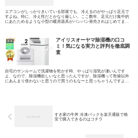
エアコンがしっかりきいている部屋でも、冷えるのがやっぱり足元で
すよね。特に、冷え性だとかなり厳しい。ここ数年、足元だけ集中的
にあたためるような小型の暖房器具がバンバン発売されはじめてま
す。 今回紹介する、プラスマイナスゼロのリフレクトヒータ...
アイリスオーヤマ除湿機の口コ
家電
ミ！気になる実力と評判を徹底調
査
自宅のサンルームで洗濯物を乾かす時、やっぱり湿気が凄いんです
よ、なので、除湿機欲しいなと思ったんですが、除湿機って乾燥以外
にあんまり使わないと思うので買うのもなーと思っちゃうんですよ
ね。 最近の住宅事情もあると思うんですが、衣類乾燥用の除湿...
すき家の牛丼 冷凍パックを楽天通販で格
安で購入できるのはコチラ