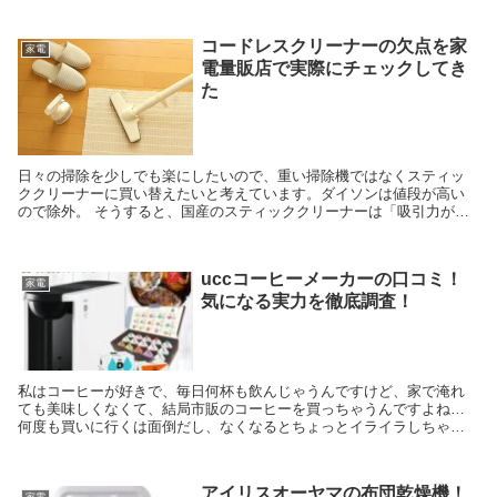
コードレスクリーナーの欠点を家
家電
電量販店で実際にチェックしてき
た
日々の掃除を少しでも楽にしたいので、重い掃除機ではなくスティッ
ククリーナーに買い替えたいと考えています。ダイソンは値段が高い
ので除外。 そうすると、国産のスティッククリーナーは「吸引力がイ
マイチ」「実際は重い」といった使い勝手などに不安のあ...
uccコーヒーメーカーの口コミ！
家電
気になる実力を徹底調査！
私はコーヒーが好きで、毎日何杯も飲んじゃうんですけど、家で淹れ
ても美味しくなくて、結局市販のコーヒーを買っちゃうんですよね…
何度も買いに行くは面倒だし、なくなるとちょっとイライラしちゃう
んですよ。 なので家でも美味しいコーヒーが淹れられた...
アイリスオーヤマの布団乾燥機！